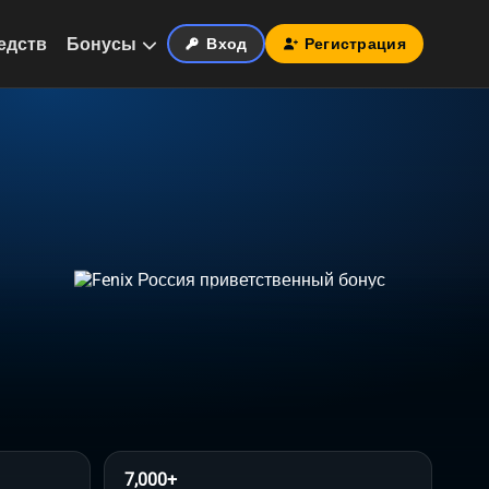
едств
Бонусы
Вход
Регистрация
7,000+