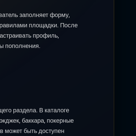
ватель заполняет форму,
 правилами площадки. После
настраивать профиль,
ы пополнения.
его раздела. В каталоге
экджек, баккара, покерные
ов может быть доступен