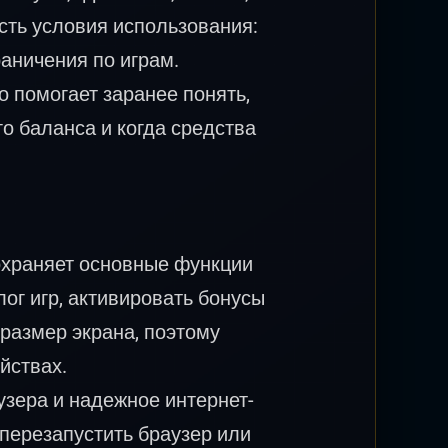
сть условия использования:
аничения по играм.
 помогает заранее понять,
о баланса и когда средства
охраняет основные функции
лог игр, активировать бонусы
размер экрана, поэтому
йствах.
зера и надежное интернет-
 перезапустить браузер или