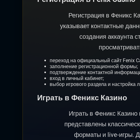
Регистрация в Феникс К
указывает контактные данн
создания аккаунта с
просматриват
переход на официальный сайт Fenix Ca
заполнение регистрационной формы;
подтверждение контактной информаци
вход в личный кабинет;
выбор игрового раздела и настройка 
Играть в Феникс Казино
Играть в Феникс Казино
представлены классически
форматы и live-игры. 