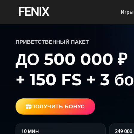
FENIX
Игры
ПРИВЕТСТВЕННЫЙ ПАКЕТ
ДО 500 000 ₽
ПОЛУЧИТЬ БОНУС
10 МИН
249 000