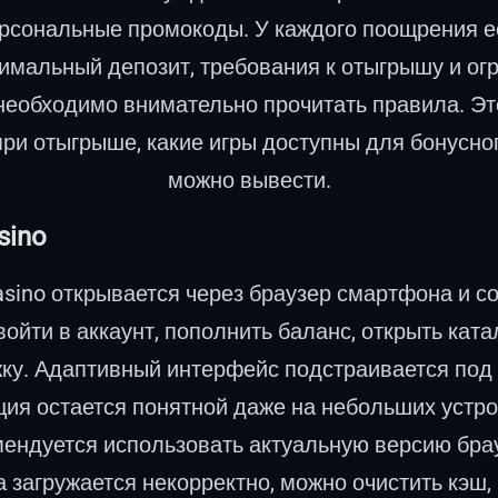
рсональные промокоды. У каждого поощрения е
нимальный депозит, требования к отыгрышу и огр
необходимо внимательно прочитать правила. Это
при отыгрыше, какие игры доступны для бонусног
можно вывести.
sino
asino открывается через браузер смартфона и с
ойти в аккаунт, пополнить баланс, открыть ката
жку. Адаптивный интерфейс подстраивается под 
ция остается понятной даже на небольших устро
мендуется использовать актуальную версию брау
 загружается некорректно, можно очистить кэш,