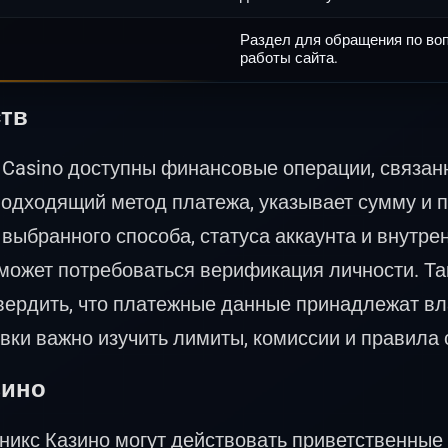
Раздел для обращения по воп
работы сайта.
ств
x Casino доступны финансовые операции, связан
одходящий метод платежа, указывает сумму и 
 выбранного способа, статуса аккаунта и внутре
ожет потребоваться верификация личности. Та
твердить, что платежные данные принадлежат в
ки важно изучить лимиты, комиссии и правила 
зино
икс Казино могут действовать приветственные 